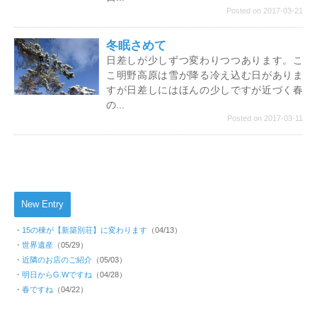
Posted on 2017-03-21
冬眠さめて
日差しが少しずつ変わりつつあります。こ
こ明野高原は雪が降る冷え込む日がありま
すが日差しにはほんの少しですが近づく春
の...
Posted on 2017-03-11
New Entry
15の棟が【新築別荘】に変わります
（04/13）
世界遺産
（05/29）
近隣のお店のご紹介
（05/03）
明日からG.Wですね
（04/28）
春ですね
（04/22）