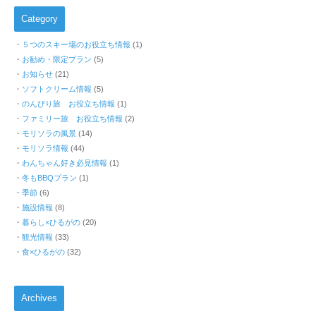
Category
５つのスキー場のお役立ち情報
(1)
お勧め・限定プラン
(5)
お知らせ
(21)
ソフトクリーム情報
(5)
のんびり旅 お役立ち情報
(1)
ファミリー旅 お役立ち情報
(2)
モリソラの風景
(14)
モリソラ情報
(44)
わんちゃん好き必見情報
(1)
冬もBBQプラン
(1)
季節
(6)
施設情報
(8)
暮らし×ひるがの
(20)
観光情報
(33)
食×ひるがの
(32)
Archives