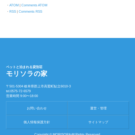
ATOM
|
Comments ATOM
RSS
|
Comments RSS
ペットと泊まれる貸別荘
モリソラの家
〒501-5304 岐阜県郡上市高鷲町鮎立6010-3
tel.0575-72-6579
営業時間 9:00〜18:00
お問い合わせ
運営・管理
個人情報保護方針
サイトマップ
Copyright ©
MORISORA
All Rights Reserved.