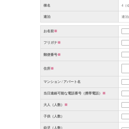
棟名
4（
連泊
連泊
お名前
※
フリガナ
※
郵便番号
※
住所
※
マンション / アパート名
当日連絡可能な電話番号（携帯電話）
※
大人（人数）
※
子供（人数）
幼児（人数）