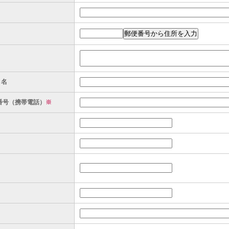
ト名
番号（携帯電話）
※