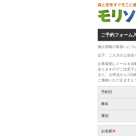
ご予約フォーム
個人情報の取扱いにつ
以下、ご入力の上送信
お客様宛にメールを自
ありますのでご注意下
また、お申込から2日
ご連絡いただきますよ
予約日
棟名
連泊
お名前
※