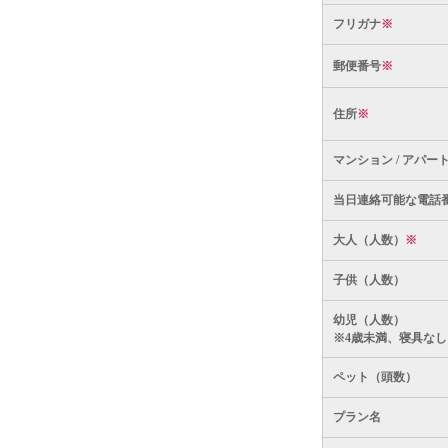
フリガナ
※
郵便番号
※
住所
※
マンション / アパー
当日連絡可能な電話
大人（人数）
※
子供（人数）
幼児（人数）
※4歳未満、寝具なし
ペット（頭数）
プラン名