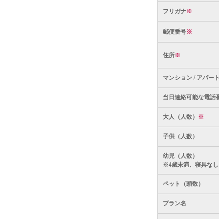
フリガナ
※
郵便番号
※
住所
※
マンション / アパー
当日連絡可能な電話
大人（人数）
※
子供（人数）
幼児（人数）
※4歳未満、寝具なし
ペット（頭数）
プラン名