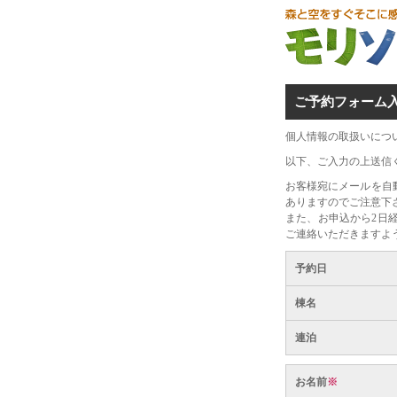
ご予約フォーム
個人情報の取扱いにつ
以下、ご入力の上送信
お客様宛にメールを自
ありますのでご注意下
また、お申込から2日
ご連絡いただきますよ
予約日
棟名
連泊
お名前
※