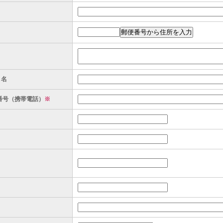
ト名
番号（携帯電話）
※