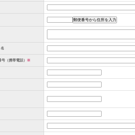
ト名
番号（携帯電話）
※