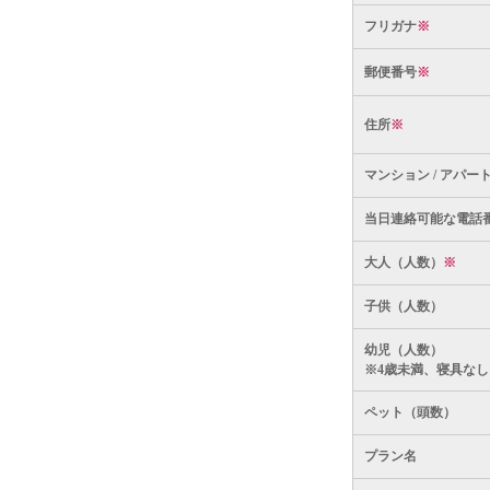
フリガナ
※
郵便番号
※
住所
※
マンション / アパー
当日連絡可能な電話
大人（人数）
※
子供（人数）
幼児（人数）
※4歳未満、寝具なし
ペット（頭数）
プラン名