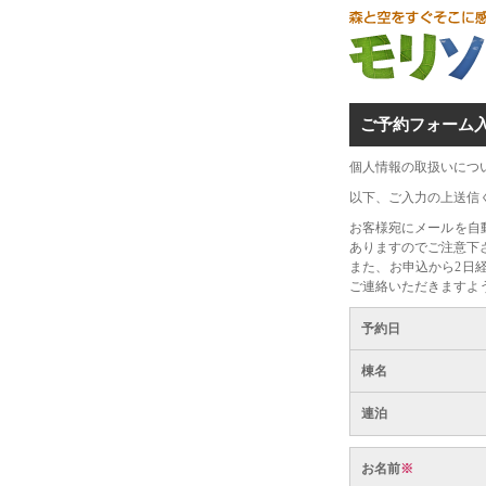
ご予約フォーム
個人情報の取扱いにつ
以下、ご入力の上送信
お客様宛にメールを自
ありますのでご注意下
また、お申込から2日
ご連絡いただきますよ
予約日
棟名
連泊
お名前
※