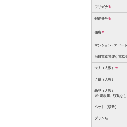
フリガナ
※
郵便番号
※
住所
※
マンション / アパー
当日連絡可能な電話
大人（人数）
※
子供（人数）
幼児（人数）
※4歳未満、寝具なし
ペット（頭数）
プラン名