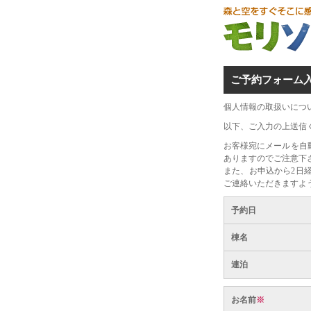
ご予約フォーム
個人情報の取扱いにつ
以下、ご入力の上送信
お客様宛にメールを自
ありますのでご注意下
また、お申込から2日
ご連絡いただきますよ
予約日
棟名
連泊
お名前
※