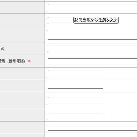
ト名
番号（携帯電話）
※