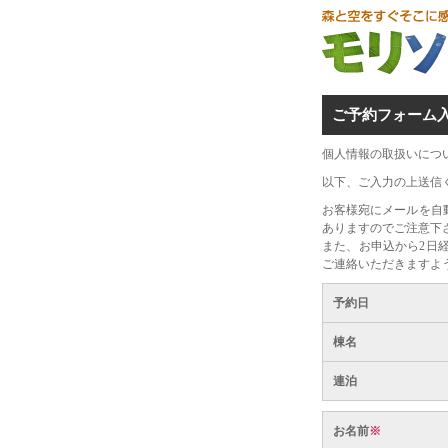
ご予約フォーム
個人情報の取扱いにつ
以下、ご入力の上送信
お客様宛にメールを自
ありますのでご注意下
また、お申込から2日
ご連絡いただきますよ
予約日
棟名
連泊
お名前
※