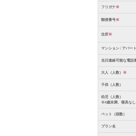
フリガナ
※
郵便番号
※
住所
※
マンション / アパー
当日連絡可能な電話
大人（人数）
※
子供（人数）
幼児（人数）
※4歳未満、寝具なし
ペット（頭数）
プラン名