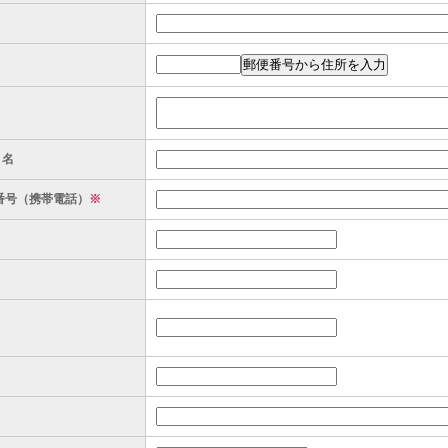
ト名
番号（携帯電話）
※