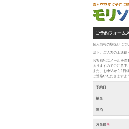
ご予約フォーム
個人情報の取扱いにつ
以下、ご入力の上送信
お客様宛にメールを自
ありますのでご注意下
また、お申込から2日
ご連絡いただきますよ
予約日
棟名
連泊
お名前
※