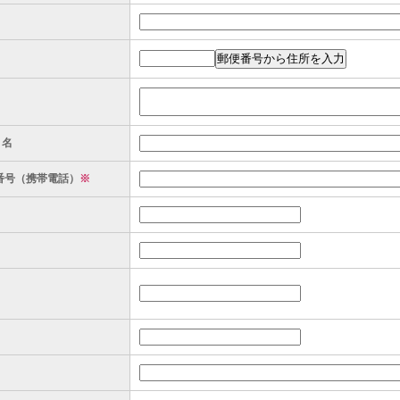
ト名
番号（携帯電話）
※