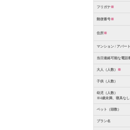
フリガナ
※
郵便番号
※
住所
※
マンション / アパー
当日連絡可能な電話
大人（人数）
※
子供（人数）
幼児（人数）
※4歳未満、寝具なし
ペット（頭数）
プラン名