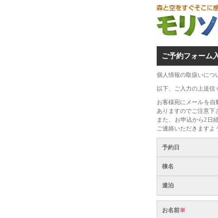
ご予約フォーム
個人情報の取扱いにつ
以下、ご入力の上送信
お客様宛にメールを自
ありますのでご注意下
また、お申込から2日
ご連絡いただきますよ
予約日
棟名
連泊
お名前
※