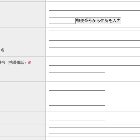
ト名
番号（携帯電話）
※