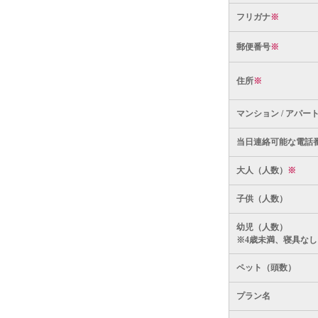
フリガナ
※
郵便番号
※
住所
※
マンション / アパー
当日連絡可能な電話
大人（人数）
※
子供（人数）
幼児（人数）
※4歳未満、寝具なし
ペット（頭数）
プラン名