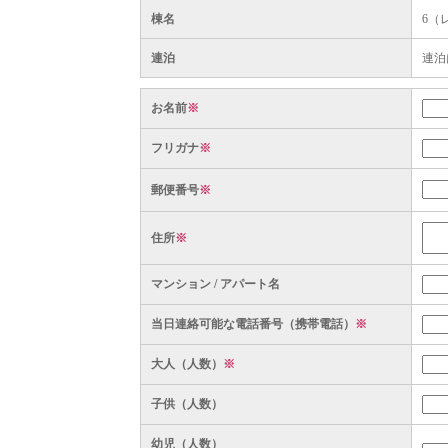
棟名
6（
連泊
連泊
お名前
※
フリガナ
※
郵便番号
※
住所
※
マンション / アパート名
当日連絡可能な電話番号（携帯電話）
※
大人（人数）
※
子供（人数）
幼児（人数）