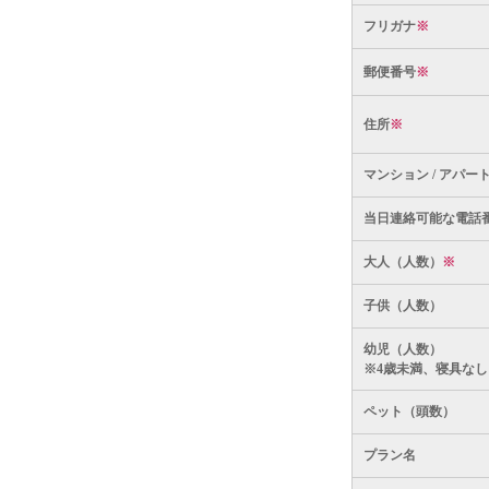
フリガナ
※
郵便番号
※
住所
※
マンション / アパー
当日連絡可能な電話
大人（人数）
※
子供（人数）
幼児（人数）
※4歳未満、寝具なし
ペット（頭数）
プラン名