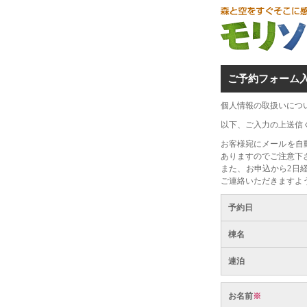
ご予約フォーム
個人情報の取扱いにつ
以下、ご入力の上送信
お客様宛にメールを自
ありますのでご注意下
また、お申込から2日
ご連絡いただきますよ
予約日
棟名
連泊
お名前
※