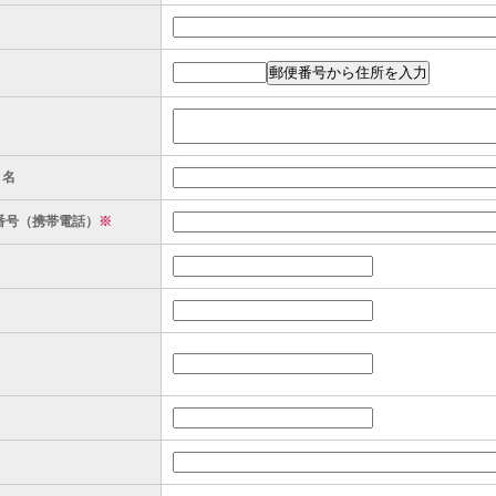
ト名
番号（携帯電話）
※