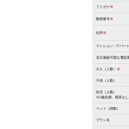
フリガナ
※
郵便番号
※
住所
※
マンション / アパー
当日連絡可能な電話
大人（人数）
※
子供（人数）
幼児（人数）
※4歳未満、寝具なし
ペット（頭数）
プラン名