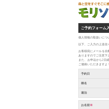
ご予約フォーム
個人情報の取扱いにつ
以下、ご入力の上送信
お客様宛にメールを自
ありますのでご注意下
また、お申込から2日
ご連絡いただきますよ
予約日
棟名
連泊
お名前
※