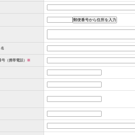
ト名
番号（携帯電話）
※