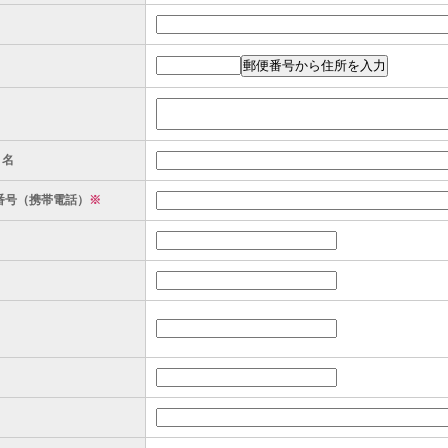
ト名
番号（携帯電話）
※