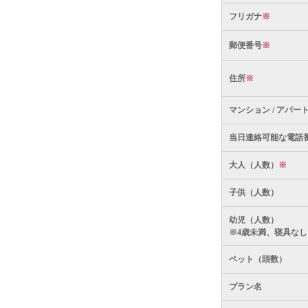
フリガナ
※
郵便番号
※
住所
※
マンション / アパー
当日連絡可能な電話
大人（人数）
※
子供（人数）
幼児（人数）
※4歳未満、寝具なし
ペット（頭数）
プラン名