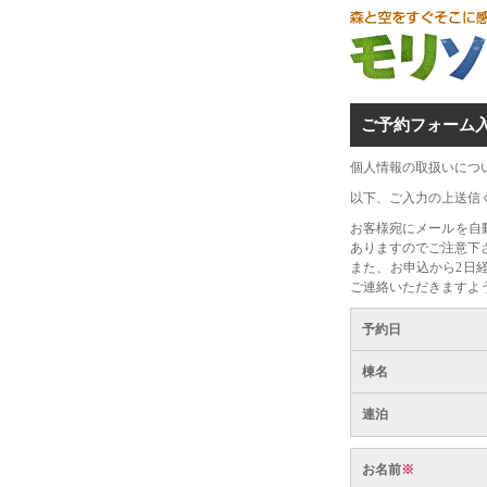
ご予約フォーム
個人情報の取扱いにつ
以下、ご入力の上送信
お客様宛にメールを自
ありますのでご注意下
また、お申込から2日
ご連絡いただきますよ
予約日
棟名
連泊
お名前
※