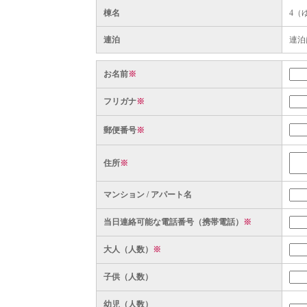
棟名
4（
連泊
連泊
お名前
※
フリガナ
※
郵便番号
※
住所
※
マンション / アパート名
当日連絡可能な電話番号（携帯電話）
※
大人（人数）
※
子供（人数）
幼児（人数）