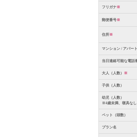
フリガナ
※
郵便番号
※
住所
※
マンション / アパー
当日連絡可能な電話
大人（人数）
※
子供（人数）
幼児（人数）
※4歳未満、寝具なし
ペット（頭数）
プラン名