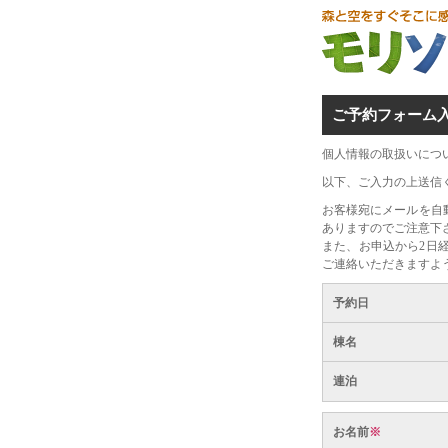
ご予約フォーム
個人情報の取扱いにつ
以下、ご入力の上送信
お客様宛にメールを自
ありますのでご注意下
また、お申込から2日
ご連絡いただきますよ
予約日
棟名
連泊
お名前
※