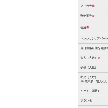
フリガナ
※
郵便番号
※
住所
※
マンション / アパー
当日連絡可能な電話
大人（人数）
※
子供（人数）
幼児（人数）
※4歳未満、寝具なし
ペット（頭数）
プラン名