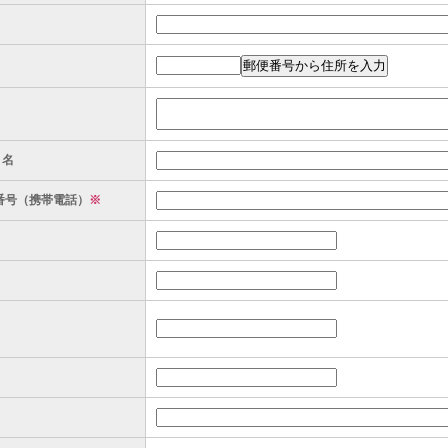
ト名
番号（携帯電話）
※