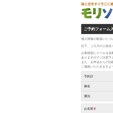
ご予約フォーム
個人情報の取扱いにつ
以下、ご入力の上送信
お客様宛にメールを自
ありますのでご注意下
また、お申込から2日
ご連絡いただきますよ
予約日
棟名
連泊
お名前
※