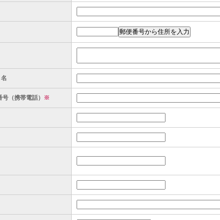
ト名
番号（携帯電話）
※