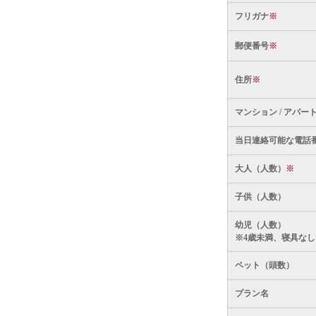
フリガナ
※
郵便番号
※
住所
※
マンション / アパー
当日連絡可能な電話
大人（人数）
※
子供（人数）
幼児（人数）
※4歳未満、寝具なし
ペット（頭数）
プラン名