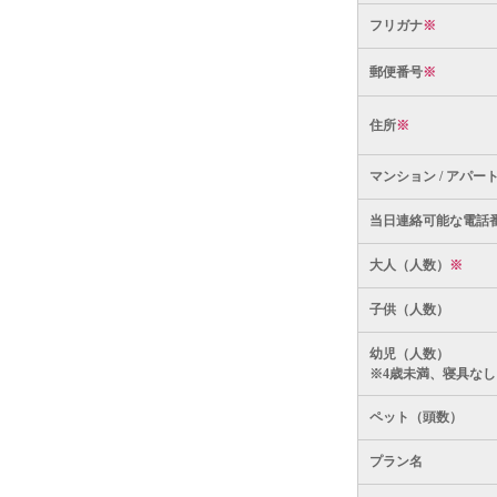
フリガナ
※
郵便番号
※
住所
※
マンション / アパー
当日連絡可能な電話
大人（人数）
※
子供（人数）
幼児（人数）
※4歳未満、寝具なし
ペット（頭数）
プラン名