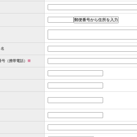
ト名
番号（携帯電話）
※