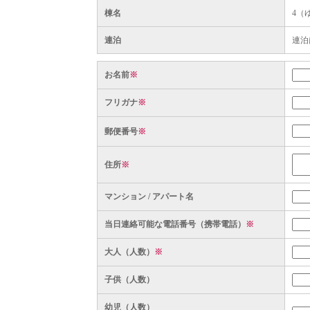
棟名
4（
連泊
連泊
お名前
※
フリガナ
※
郵便番号
※
住所
※
マンション / アパート名
当日連絡可能な電話番号（携帯電話）
※
大人（人数）
※
子供（人数）
幼児（人数）