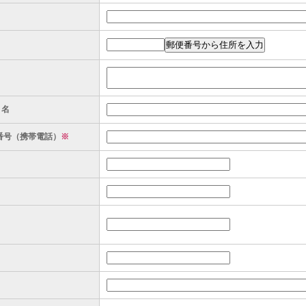
ト名
番号（携帯電話）
※