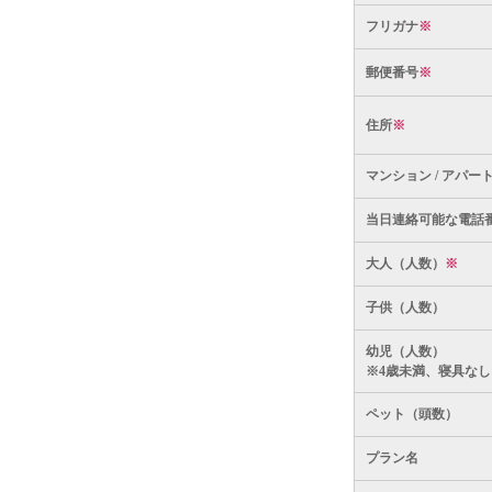
フリガナ
※
郵便番号
※
住所
※
マンション / アパー
当日連絡可能な電話
大人（人数）
※
子供（人数）
幼児（人数）
※4歳未満、寝具なし
ペット（頭数）
プラン名