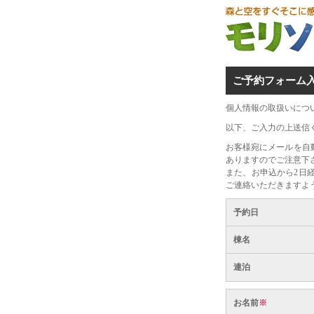
ご予約フォーム
個人情報の取扱いにつ
以下、ご入力の上送信
お客様宛にメールを自
ありますのでご注意下
また、お申込から2日
ご連絡いただきますよ
予約日
棟名
連泊
お名前
※