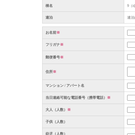
棟名
9（
連泊
連泊
お名前
※
フリガナ
※
郵便番号
※
住所
※
マンション / アパート名
当日連絡可能な電話番号（携帯電話）
※
大人（人数）
※
子供（人数）
幼児（人数）